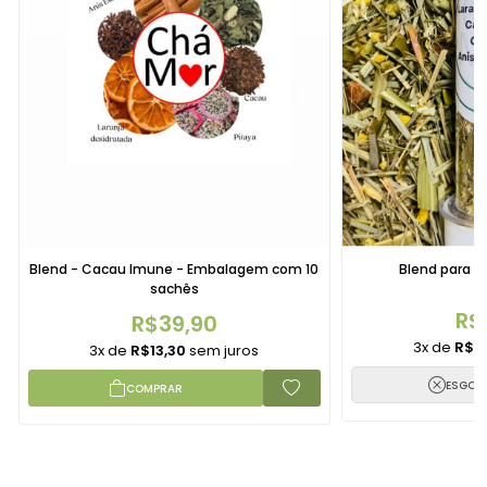
Blend - Cacau Imune - Embalagem com 10
Blend para c
sachês
R$
R$39,90
3x de
R$4
3x de
R$13,30
sem juros
ESGOT
COMPRAR