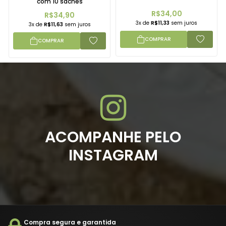
com 10 sachês
R$34,00
R$34,90
3x de
R$11,33
sem juros
3x de
R$11,63
sem juros
COMPRAR
COMPRAR
ACOMPANHE PELO
INSTAGRAM
Compra segura e garantida