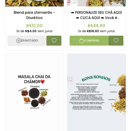
Blend para chimarrão -
➡️ PERSONALIZE SEU CHÁ AQUI
Diurético
➡️ CLICA AQUI ➡️ Você é
NUTRICIONISTA? MÉDICO? ou
R$12,00
R$49,90
qualquer outro profissional
3x de
R$4,00
sem juros
3x de
R$16,63
sem juros
de saúde?
ESGOTADO
COMPRAR